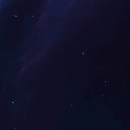
次氯酸钠
盐酸
电力
蒸汽