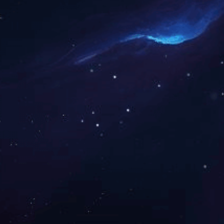
氢气
硅酸盐水泥熟料