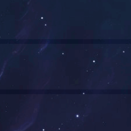
合军魏忠勋等集团领导看望慰问驻外员工
山东鲁泰控股集团
admin
2026/02/13
264
驻外员工的辛勤付出及员工家属的理解支持，切实传递
记、董事长李合军，党委副书记、总经理魏忠勋分别带队
南家咀煤矿掘二工区机修班长解关涛、新疆明基机电管