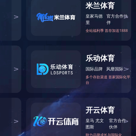
家属
集团公司对驻外员工及家属的深切关怀与
慰问驻外员工家属，向她们致以诚挚问候
理部朱海生、西北分公司高兴庄煤矿机运