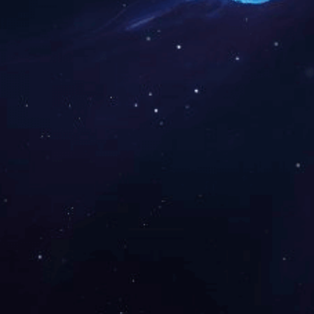
命。
上一篇：
鲁泰控股集团被认定为2025年度济宁市技
下一篇：
李合军到太平煤矿、研发中心、鲁泰佶楷督
企业子站
太平煤矿
鲁泰环保建材