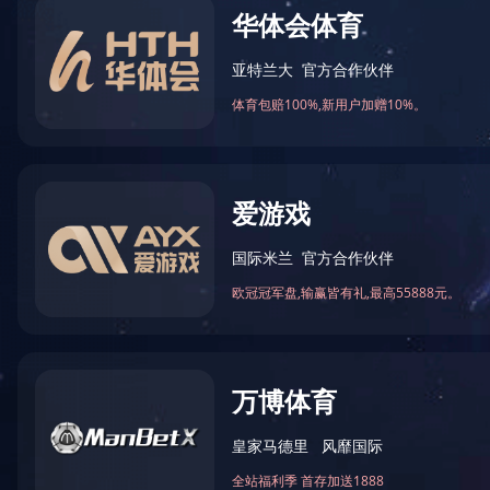
Group News
李
丙午马年春节即将到来之际，为感谢
殷切惦念，2月11日，集团公司党委书
和新春祝福。
李合军、魏忠勋先后前往西北分公司