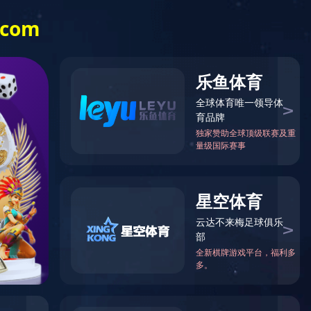
0537-5126000
招标平台
集团产业
产品介绍
企业文化
人才招聘