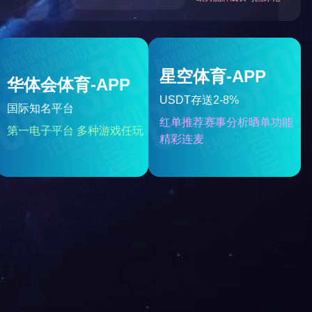
切交谈，详细询问家庭生活、老人健康、
的内外部大环境，集团广大驻外员工坚定不
煤矿建设难中有进，白杨河矿区铁路专用
驻外员工的无私奉献和执着坚守。大家舍
更离不开广大驻外员工家属的艰辛付出和
庭的重任，为驻外员工撑起了稳固“后
家属们，致以最诚挚的感谢。
心行动”部署要求，进一步健全常态化关
送入心坎，全方位解决驻外员工的后顾之
期盼，以更加饱满的热情、更加昂扬的斗
好坚强后盾，让他们安心工作、不负使