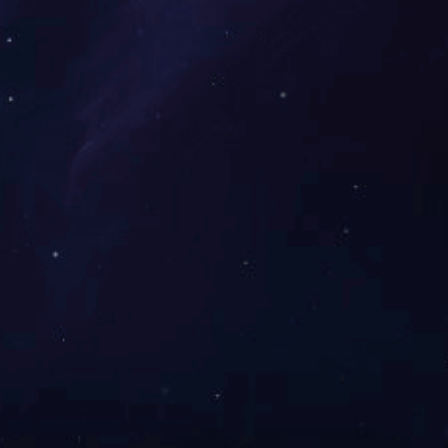
术创新中心
导检查工作
职能网站
联系我们
中国信达公司
地址：山东省济宁市太白湖新