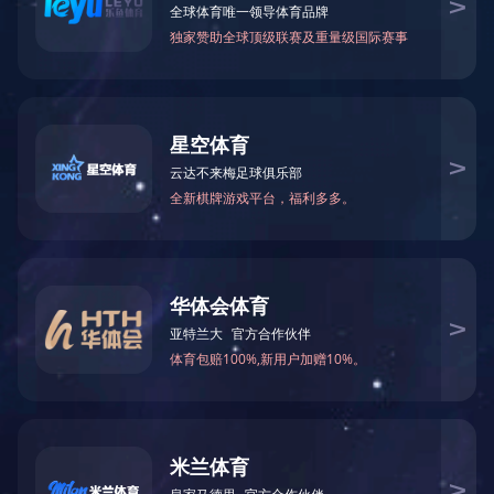
企业概况
|
联系电话
|
微信关注
© 2015-2022 网投在线 版权所有
鲁ICP备12029946号
网站信息安全投诉举报电话：0537-5126029
邮箱：ltkgkjxxzx@163.com
米兰（中国）体育·官方网站
|
米兰网页版
|
milan米兰官网
|
开云手机官方版在线入口
|
九游网页版·官
方端入口
|
九游官方网站
|
拼搏在线官网
|
华体会体育
|
星空官方网站
|